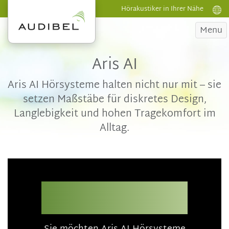
Hörakustiker in Ihrer Nähe
Menu
Aris AI
Aris AI Hörsysteme halten nicht nur mit – sie
setzen Maßstäbe für diskretes Design,
Langlebigkeit und hohen Tragekomfort im
Alltag.
Perfekter Klang bei
jeder Verbindung